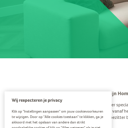
Welkom op Mijn Hom
Wij respecteren je privacy
Homestudios is er speci
het leuk maken; vanaf h
Klik op "Instellingen aanpassen" om jouw cookievoorkeuren
nieuwe woningbezitter ben
te wijzigen. Door op "Alle cookies toestaan" te klikken, ga je
akkoord met het opslaan van andere dan strikt
noodzakelijke cookies of klik op "Alles weigeren" als je niet