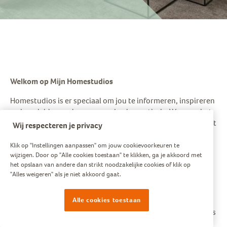
Welkom op Mijn Homestudios
Homestudios is er speciaal om jou te informeren, inspireren
en begeleiden onderweg naar je nieuwe thuis. We gaan het
leuk maken; vanaf het moment dat jij je nieuwe woning hebt
Wij respecteren je privacy
gekocht tot en met het moment dat je een trotse nieuwe
woningbezitter bent. Zodat je straks, als je heerlijk woont,
Klik op "Instellingen aanpassen" om jouw cookievoorkeuren te
wijzigen. Door op "Alle cookies toestaan" te klikken, ga je akkoord met
kunt zeggen: "Dit is mijn thuis!"
het opslaan van andere dan strikt noodzakelijke cookies of klik op
"Alles weigeren" als je niet akkoord gaat.
Op Mijn Homestudios ontdek je alle mogelijkheden om van
je nieuwe huis ook echt een thuis te maken. Door
woonontwerpen te maken voor jouw favoriete
Alle cookies toestaan
bouwnummer(s) ontdek je hoe je met de beschikbare opties
de woning kunt aanpassen naar jouw wensen én krijg je